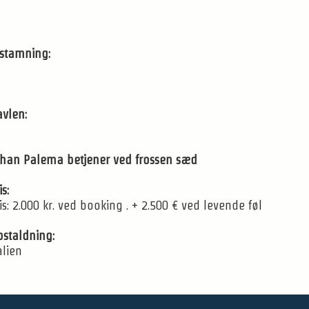
fstamning:
avlen:
ohan Palema betjener ved frossen sæd
is:
is: 2.000 kr. ved booking . + 2.500 € ved levende føl
staldning:
alien