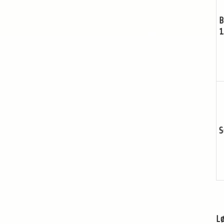
B
1
S
Lø