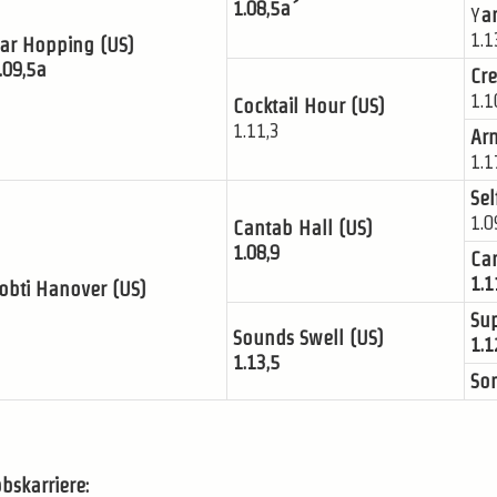
1.08,5a´
Y
a
1.1
ar Hopping (US)
.09,5a
Cre
1.1
Cocktail Hour (US)
1.11,3
Ar
1.1
Sel
1.0
Cantab Hall (US)
1.08,9
Can
1.1
obti Hanover (US)
Su
Sounds Swell (US)
1.1
1.13,5
Son
bskarriere: