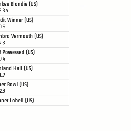
nkee Blondie (US)
3,3a
dit Winner (US)
0,6
mbro Vermouth (US)
7,3
f Possessed (US)
9,4
land Hall (US)
1,7
per Bowl (US)
2,3
net Lobell (US)