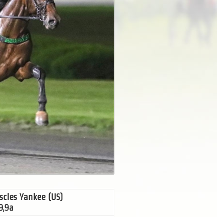
scles Yankee (US)
9,9a