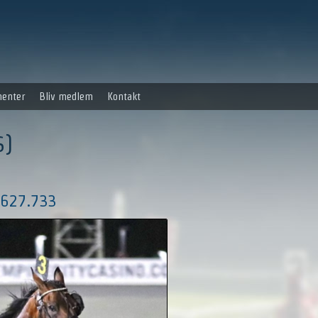
enter
Bliv medlem
Kontakt
S)
 $627.733