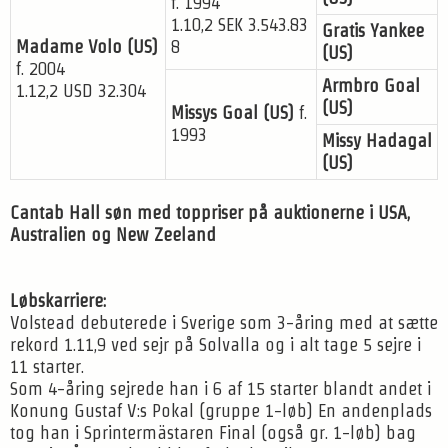
f. 1994
1.10,2 SEK 3.543.83
Gratis Yankee
Madame Volo (US)
8
(US)
f. 2004
Armbro Goal
1.12,2 USD 32.304
(US)
Missys Goal (US)
f.
1993
Missy Hadagal
(US)
Cantab Hall søn med toppriser på auktionerne i USA,
Australien og New Zeeland
Løbskarriere:
Volstead debuterede i Sverige som 3-åring med at sætte
rekord 1.11,9 ved sejr på Solvalla og i alt tage 5 sejre i
11 starter.
Som 4-åring sejrede han i 6 af 15 starter blandt andet i
Konung Gustaf V:s Pokal (gruppe 1-løb) En andenplads
tog han i Sprintermästaren Final (også gr. 1-løb) bag