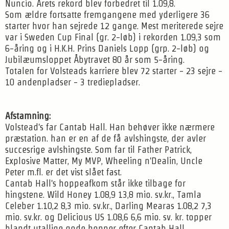
Nuncio. Årets rekord blev forbedret til 1.09,8.
Som ældre fortsatte fremgangene med yderligere 36
starter hvor han sejrede 12 gange. Mest meriterede sejre
var i Sweden Cup Final (gr. 2-løb) i rekorden 1.09,3 som
6-åring og i H.K.H. Prins Daniels Lopp (grp. 2-løb) og
Jubilæumsloppet Åbytravet 80 år som 5-åring.
Totalen for Volsteads karriere blev 72 starter - 23 sejre -
10 andenpladser - 3 trediepladser.
Afstamning:
Volstead's far Cantab Hall. Han behøver ikke nærmere
præstation. han er en af de få avlshingste, der avler
succesrige avlshingste. Som far til Father Patrick,
Explosive Matter, My MVP, Wheeling n'Dealin, Uncle
Peter m.fl. er det vist slået fast.
Cantab Hall's hoppeafkom står ikke tilbage for
hingstene. Wild Honey 1.08,9 13,8 mio. sv.kr., Tamla
Celeber 1.10,2 8,3 mio. sv.kr., Darling Mearas 1.08,2 7,3
mio. sv.kr. og Delicious US 1.08,6 6,6 mio. sv. kr. topper
blandt utallige gode hopper efter Cantab Hall.