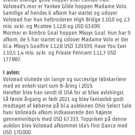
Volstead's mor er Yankee Glide hoppen Madame Volo.
Samtlige af hendes 6 afkom har startet og udover
Volstead har hun helbroderen High Bridge 1.10,0 og 2,3
mio. sv.kr. og Mcattee 1.12,8 og USD 63.699.
Mormor er Armbro Goal hoppen Missys Goal. Hun har 9
afkom, de 5 har startet og udover Madame Volo er der
bl.a. Missy's Goalfire 1.12,8 USD 329.939, Have You Ever
1.10,5 1,4 mio. sv.kr. og Private Pennant 1.11,7 USD
177.887.
I avlen:
Volstead sluttede sin lange og succesrige løbskarriere
med en enkelt start som 8-åring i 2019.
Herefter blev han sendt til USA for at blive avlshingst.
Så første årgang er født 2021 og blev fantastisk godt
modtaget af køberne på bl.a auktionen Ohio Select Sale
hvor Volsteads afkom indkasserede den højeste
gennemsnitspris med USD 67.333. Topprisen på denne
auktion blev Volstead afkommet Ida's First Dance med
USD 170.000.