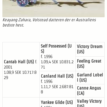
Keayang Zahara, Volstead datteren der er Australiens
bedste hest.
Self Possessed (U
Victory Dream
S)
(US)
f. 1996
Feeling Great
Cantab Hall (US)
f.
1.09,4 SEK 10.831.2
(US)
2001
71
1.08,9 SEK 10.717.8
Garland Lobel
Canland Hall (US)
29
l (US)
f. 1996
1.11,7 SEK 2.687.81
Canne Angus
8
(CA)
Valley Victory
Yankee Glide (US)
(US)