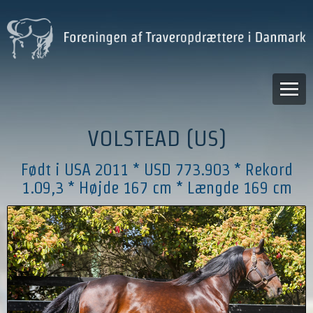
VOLSTEAD (US)
Født i USA 2011 * USD 773.903 * Rekord
1.09,3 * Højde 167 cm * Længde 169 cm